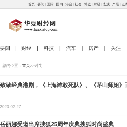
首页
|
要闻
|
国际
|
国内
|
港台
|
社会
|
博览
|
财经
|
宏观
|
产经
|
证
要闻
|
财经
|
科技
|
汽车
|
房产
|
关注
您的位置：
首页
>>时尚
致敬经典港剧，《上海滩敢死队》、《茅山师姐》
2023-02-27
岳丽娜受邀出席搜狐25周年庆典搜狐时尚盛典