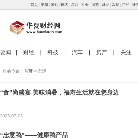
首页
|
要闻
|
国际
|
国内
|
港台
|
社会
|
博览
|
财经
|
宏观
|
产经
|
证
要闻
|
财经
|
科技
|
汽车
|
房产
|
关注
您的位置：
首页
>>宏观
“食”尚盛宴 美味消暑，福寿生活就在您身边
2023-07-05
“忠意鸭”——健康鸭产品