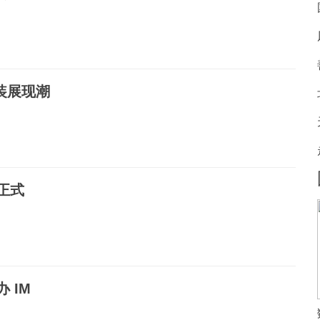
装展现潮
正式
 IM