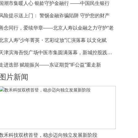
国潮市集暖人心 银龄守护金融行 ——中国民生银行
风险提示送上门： 警惕金融诈骗陷阱 守护您的财产
善念同行，爱续华章——北京人寿以金融之力守护“老
北京人寿“少年菁英・艺彩绽放”汇演落幕 以文化赋
天津滨海吾悦广场中医市集圆满落幕，新城控股践行公
走进迭部 赋能振兴——东证期货“IF公益”重走新
图片新闻
数禾科技双榜首登，稳步迈向独立发展新阶段