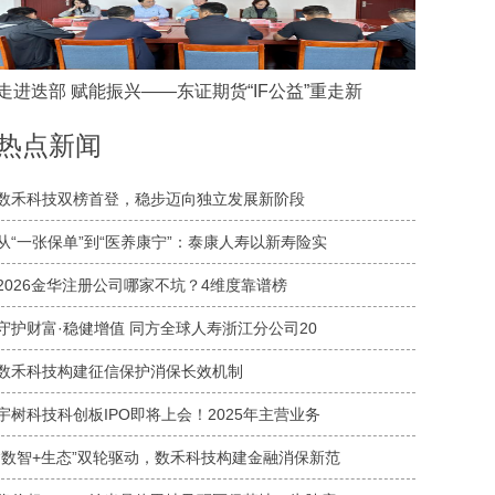
走进迭部 赋能振兴——东证期货“IF公益”重走新
热点新闻
数禾科技双榜首登，稳步迈向独立发展新阶段
从“一张保单”到“医养康宁”：泰康人寿以新寿险实
2026金华注册公司哪家不坑？4维度靠谱榜
守护财富·稳健增值 同方全球人寿浙江分公司20
数禾科技构建征信保护消保长效机制
宇树科技科创板IPO即将上会！2025年主营业务
“数智+生态”双轮驱动，数禾科技构建金融消保新范