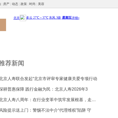
购
|
房产
|
动态
|
政策
|
时尚
|
美容
推荐新闻
北京人寿联合发起“北京市评审专家健康关爱专项行动
深耕普惠保障 践行金融为民：北京人寿2026年3
北京人寿八周年：在行业变革中筑牢发展根基，走稳特
风险提示送上门：警惕不法中介“代理维权”陷阱 守