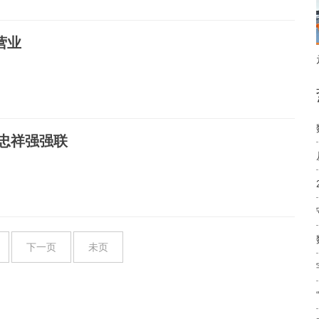
营业
忠祥强强联
下一页
未页