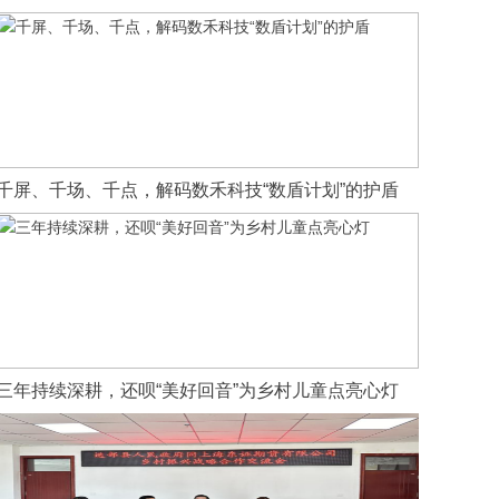
千屏、千场、千点，解码数禾科技“数盾计划”的护盾
三年持续深耕，还呗“美好回音”为乡村儿童点亮心灯