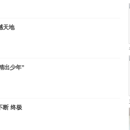
撼天地
精出少年”
不断 终极