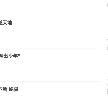
撼天地
精出少年”
不断 终极