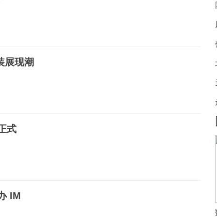
装展现潮
正式
 IM