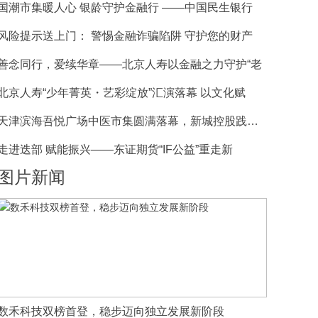
国潮市集暖人心 银龄守护金融行 ——中国民生银行
风险提示送上门： 警惕金融诈骗陷阱 守护您的财产
善念同行，爱续华章——北京人寿以金融之力守护“老
北京人寿“少年菁英・艺彩绽放”汇演落幕 以文化赋
天津滨海吾悦广场中医市集圆满落幕，新城控股践行公
走进迭部 赋能振兴——东证期货“IF公益”重走新
图片新闻
数禾科技双榜首登，稳步迈向独立发展新阶段