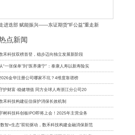
走进迭部 赋能振兴——东证期货“IF公益”重走新
热点新闻
数禾科技双榜首登，稳步迈向独立发展新阶段
从“一张保单”到“医养康宁”：泰康人寿以新寿险实
2026金华注册公司哪家不坑？4维度靠谱榜
守护财富·稳健增值 同方全球人寿浙江分公司20
数禾科技构建征信保护消保长效机制
宇树科技科创板IPO即将上会！2025年主营业务
“数智+生态”双轮驱动，数禾科技构建金融消保新范