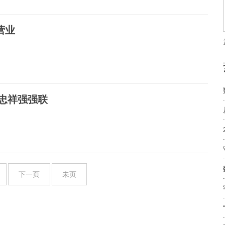
营业
忠祥强强联
下一页
未页