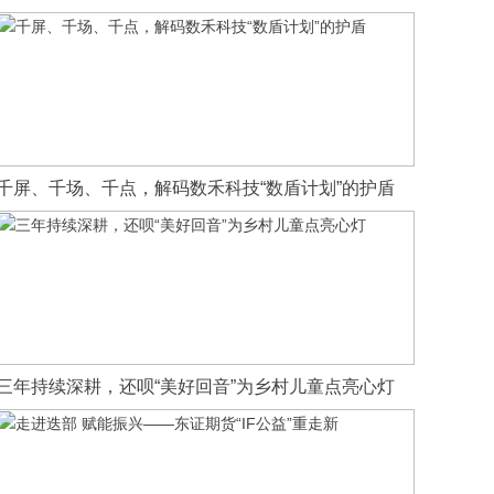
千屏、千场、千点，解码数禾科技“数盾计划”的护盾
三年持续深耕，还呗“美好回音”为乡村儿童点亮心灯