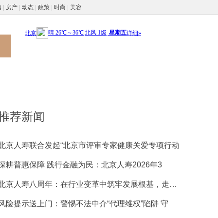
购
|
房产
|
动态
|
政策
|
时尚
|
美容
推荐新闻
北京人寿联合发起“北京市评审专家健康关爱专项行动
深耕普惠保障 践行金融为民：北京人寿2026年3
北京人寿八周年：在行业变革中筑牢发展根基，走稳特
风险提示送上门：警惕不法中介“代理维权”陷阱 守