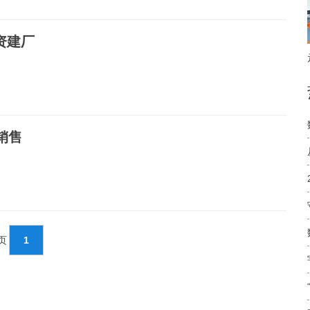
资建厂
销售
1页
1