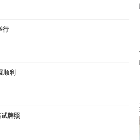
举行
展顺利
路试牌照