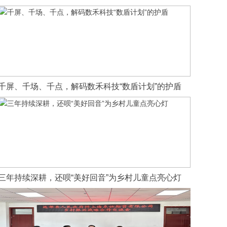
千屏、千场、千点，解码数禾科技“数盾计划”的护盾
三年持续深耕，还呗“美好回音”为乡村儿童点亮心灯