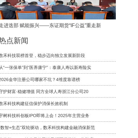
走进迭部 赋能振兴——东证期货“IF公益”重走新
热点新闻
数禾科技双榜首登，稳步迈向独立发展新阶段
从“一张保单”到“医养康宁”：泰康人寿以新寿险实
2026金华注册公司哪家不坑？4维度靠谱榜
守护财富·稳健增值 同方全球人寿浙江分公司20
数禾科技构建征信保护消保长效机制
宇树科技科创板IPO即将上会！2025年主营业务
“数智+生态”双轮驱动，数禾科技构建金融消保新范