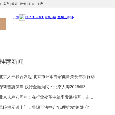
购
|
房产
|
动态
|
政策
|
时尚
|
美容
推荐新闻
北京人寿联合发起“北京市评审专家健康关爱专项行动
深耕普惠保障 践行金融为民：北京人寿2026年3
北京人寿八周年：在行业变革中筑牢发展根基，走稳特
风险提示送上门：警惕不法中介“代理维权”陷阱 守