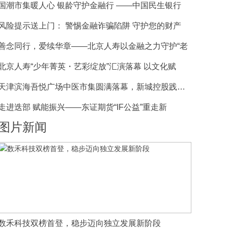
国潮市集暖人心 银龄守护金融行 ——中国民生银行
风险提示送上门： 警惕金融诈骗陷阱 守护您的财产
善念同行，爱续华章——北京人寿以金融之力守护“老
北京人寿“少年菁英・艺彩绽放”汇演落幕 以文化赋
天津滨海吾悦广场中医市集圆满落幕，新城控股践行公
走进迭部 赋能振兴——东证期货“IF公益”重走新
图片新闻
数禾科技双榜首登，稳步迈向独立发展新阶段