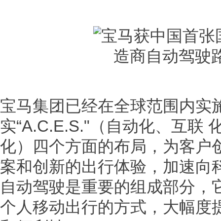
宝马集团已经在全球范围内实施
实“A.C.E.S."（自动化、互
化）四个方面的布局，为客户
案和创新的出行体验，加速向
自动驾驶是重要的组成部分，
个人移动出行的方式，大幅度