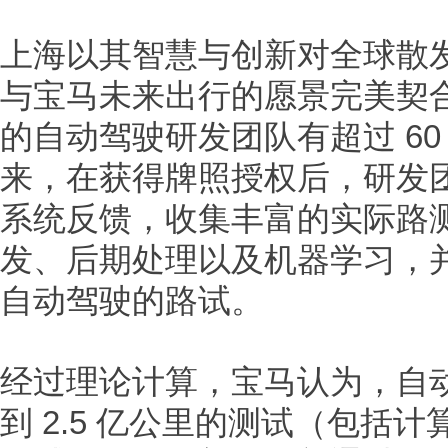
上海以其智慧与创新对全球散
与宝马未来出行的愿景完美契
的自动驾驶研发团队有超过 6
来，在获得牌照授权后，研发
系统反馈，收集丰富的实际路
发、后期处理以及机器学习，
自动驾驶的路试。
经过理论计算，宝马认为，自
到 2.5 亿公里的测试（包括