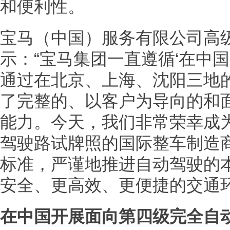
和便利性。
宝马（中国）服务有限公司高
示：“宝马集团一直遵循‘在中
通过在北京、上海、沈阳三地的
了完整的、以客户为导向的和
能力。今天，我们非常荣幸成
驾驶路试牌照的国际整车制造
标准，严谨地推进自动驾驶的
安全、更高效、更便捷的交通环
在中国开展面向第四级完全自