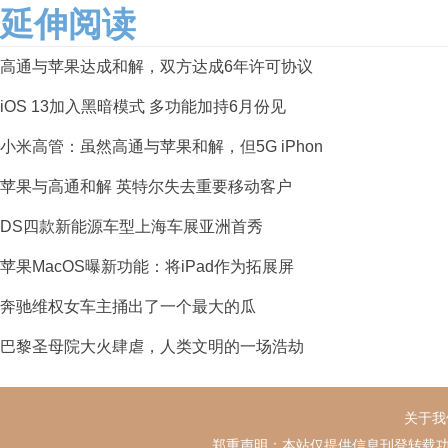
延伸阅读
高通与苹果达成和解，双方达成6年许可协议
iOS 13加入黑暗模式 多功能加持6月份见
小米高管：虽然高通与苹果和解，但5G iPhon
苹果与高通和解 英特尔失去重要移动客户
DS四款新能源车型上海车展亚洲首秀
苹果MacOS曝新功能：将iPad作为拓展屏
奔驰维权女车主捅出了一个最大的瓜
巴黎圣母院大火肆虐，人类文明的一场浩劫
关于我
郑重声明：本站仅提供信息刊登转载功