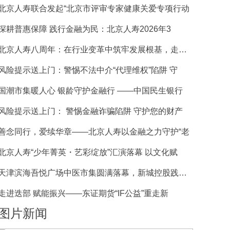
北京人寿联合发起“北京市评审专家健康关爱专项行动
深耕普惠保障 践行金融为民：北京人寿2026年3
北京人寿八周年：在行业变革中筑牢发展根基，走稳特
风险提示送上门：警惕不法中介“代理维权”陷阱 守
国潮市集暖人心 银龄守护金融行 ——中国民生银行
风险提示送上门： 警惕金融诈骗陷阱 守护您的财产
善念同行，爱续华章——北京人寿以金融之力守护“老
北京人寿“少年菁英・艺彩绽放”汇演落幕 以文化赋
天津滨海吾悦广场中医市集圆满落幕，新城控股践行公
走进迭部 赋能振兴——东证期货“IF公益”重走新
图片新闻