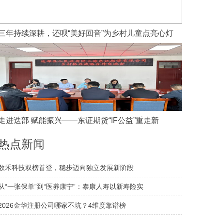
三年持续深耕，还呗“美好回音”为乡村儿童点亮心灯
走进迭部 赋能振兴——东证期货“IF公益”重走新
热点新闻
数禾科技双榜首登，稳步迈向独立发展新阶段
从“一张保单”到“医养康宁”：泰康人寿以新寿险实
2026金华注册公司哪家不坑？4维度靠谱榜