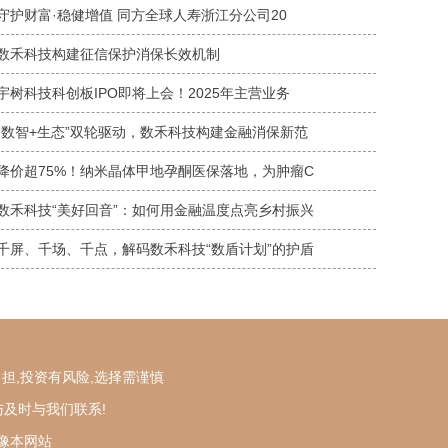
守护财富·稳健增值 同方全球人寿浙江分公司20
数禾科技构建征信保护消保长效机制
宇树科技科创板IPO即将上会！2025年主营业务
“数智+生态”双轮驱动，数禾科技构建金融消保新范
降价超75%！纳米晶体甲地孕酮医保落地，为肿瘤C
数禾科技“美好回音”：如何用金融温度点亮乡村振兴
千屏、千场、千点，解码数禾科技“数盾计划”的护盾
担,投资有风险,选择需谨慎
与及时与我们联系!
镜像本网站