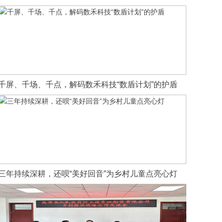
千屏、千场、千点，解码数禾科技“数盾计划”的护盾
三年持续深耕，还呗“美好回音”为乡村儿童点亮心灯