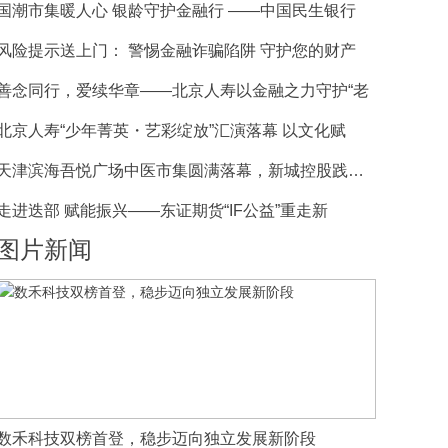
国潮市集暖人心 银龄守护金融行 ——中国民生银行
风险提示送上门： 警惕金融诈骗陷阱 守护您的财产
善念同行，爱续华章——北京人寿以金融之力守护“老
北京人寿“少年菁英・艺彩绽放”汇演落幕 以文化赋
天津滨海吾悦广场中医市集圆满落幕，新城控股践行公
走进迭部 赋能振兴——东证期货“IF公益”重走新
图片新闻
数禾科技双榜首登，稳步迈向独立发展新阶段