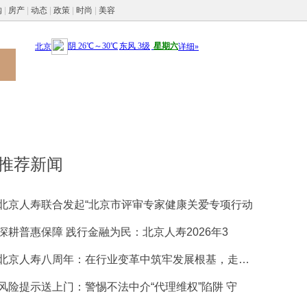
购
|
房产
|
动态
|
政策
|
时尚
|
美容
推荐新闻
北京人寿联合发起“北京市评审专家健康关爱专项行动
深耕普惠保障 践行金融为民：北京人寿2026年3
北京人寿八周年：在行业变革中筑牢发展根基，走稳特
风险提示送上门：警惕不法中介“代理维权”陷阱 守