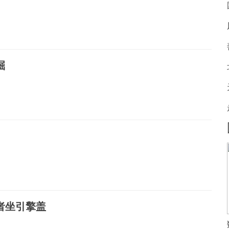
掘
者坐引擎盖