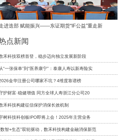
走进迭部 赋能振兴——东证期货“IF公益”重走新
热点新闻
数禾科技双榜首登，稳步迈向独立发展新阶段
从“一张保单”到“医养康宁”：泰康人寿以新寿险实
2026金华注册公司哪家不坑？4维度靠谱榜
守护财富·稳健增值 同方全球人寿浙江分公司20
数禾科技构建征信保护消保长效机制
宇树科技科创板IPO即将上会！2025年主营业务
“数智+生态”双轮驱动，数禾科技构建金融消保新范