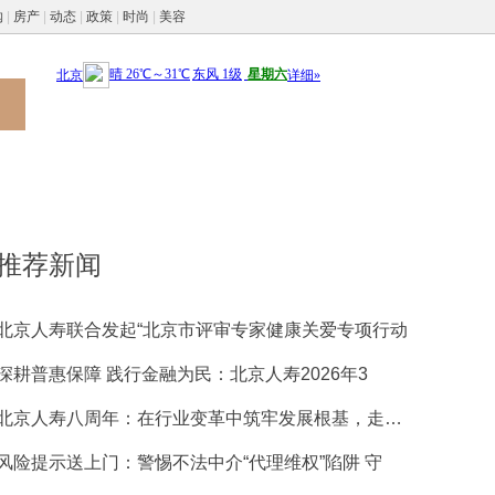
购
|
房产
|
动态
|
政策
|
时尚
|
美容
推荐新闻
北京人寿联合发起“北京市评审专家健康关爱专项行动
深耕普惠保障 践行金融为民：北京人寿2026年3
北京人寿八周年：在行业变革中筑牢发展根基，走稳特
风险提示送上门：警惕不法中介“代理维权”陷阱 守