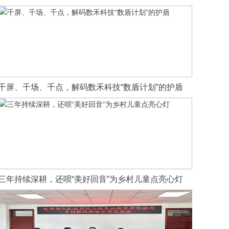
千屏、千场、千点，解码数禾科技“数盾计划”的护盾
三年持续深耕，还呗“美好回音”为乡村儿童点亮心灯