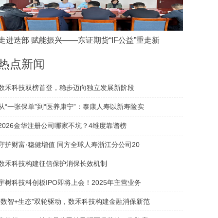
走进迭部 赋能振兴——东证期货“IF公益”重走新
热点新闻
数禾科技双榜首登，稳步迈向独立发展新阶段
从“一张保单”到“医养康宁”：泰康人寿以新寿险实
2026金华注册公司哪家不坑？4维度靠谱榜
守护财富·稳健增值 同方全球人寿浙江分公司20
数禾科技构建征信保护消保长效机制
宇树科技科创板IPO即将上会！2025年主营业务
“数智+生态”双轮驱动，数禾科技构建金融消保新范