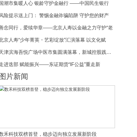
国潮市集暖人心 银龄守护金融行 ——中国民生银行
风险提示送上门： 警惕金融诈骗陷阱 守护您的财产
善念同行，爱续华章——北京人寿以金融之力守护“老
北京人寿“少年菁英・艺彩绽放”汇演落幕 以文化赋
天津滨海吾悦广场中医市集圆满落幕，新城控股践行公
走进迭部 赋能振兴——东证期货“IF公益”重走新
图片新闻
数禾科技双榜首登，稳步迈向独立发展新阶段