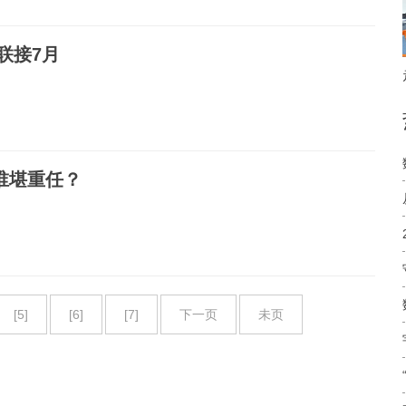
联接7月
谁堪重任？
[5]
[6]
[7]
下一页
未页