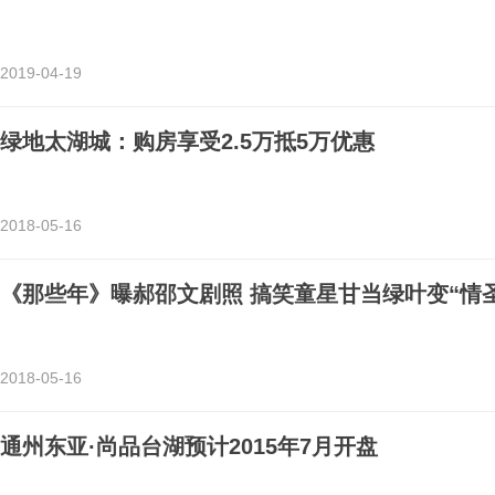
2019-04-19
绿地太湖城：购房享受2.5万抵5万优惠
2018-05-16
《那些年》曝郝邵文剧照 搞笑童星甘当绿叶变“情
2018-05-16
通州东亚·尚品台湖预计2015年7月开盘