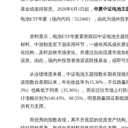
基金或值得留意。2026年6月1日起，
华夏中证电池主题
电池ETF华夏（场内代码：512460），由此为场
资料显示，电池ETF华夏紧密跟踪中证电池主题指数
材料、中游制造至下游应用环节，一键布局高成长赛
化结构，及时反映市场变化。并通过自由流通市值加权
误差。由此，场内外投资者借道该联接基金，或即可
从业绩维度来看，中证电池主题指数长期表现领先，
该指数自基期以来，年化收益率为15.30%，不仅跑赢同
3%）也略低于同类（35.36%）。而在过往市场上行阶
计涨幅分别为140.43%、68.55%，明显跑赢国证新能
供有力支撑。
而优秀的指数表现，离不开底层的优质资产结构
特征同样显著，形成自原材料至终端应用生态圈。Wind