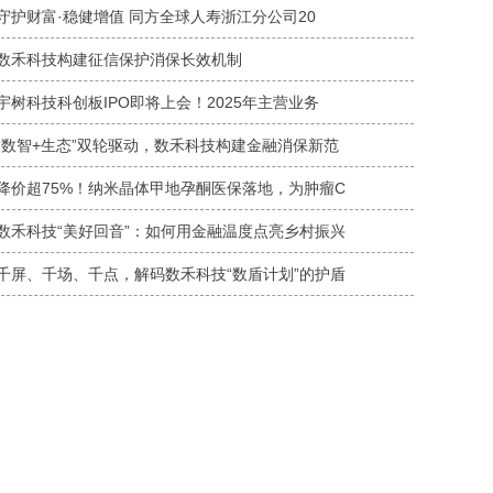
守护财富·稳健增值 同方全球人寿浙江分公司20
数禾科技构建征信保护消保长效机制
宇树科技科创板IPO即将上会！2025年主营业务
“数智+生态”双轮驱动，数禾科技构建金融消保新范
降价超75%！纳米晶体甲地孕酮医保落地，为肿瘤C
数禾科技“美好回音”：如何用金融温度点亮乡村振兴
千屏、千场、千点，解码数禾科技“数盾计划”的护盾