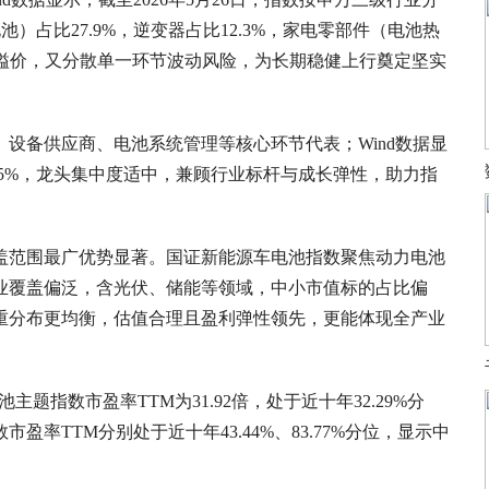
）占比27.9%，逆变器占比12.3%，家电零部件（电池热
头溢价，又分散单一环节波动风险，为长期稳健上行奠定坚实
设备供应商、电池系统管理等核心环节代表；Wind数据显
9.35%，龙头集中度适中，兼顾行业标杆与成长弹性，助力指
盖范围最广优势显著。国证新能源车电池指数聚焦动力电池
业覆盖偏泛，含光伏、储能等领域，中小市值标的占比偏
重分布更均衡，估值合理且盈利弹性领先，更能体现全产业
中证电池主题指数市盈率TTM为31.92倍，处于近十年32.29%分
率TTM分别处于近十年43.44%、83.77%分位，显示中