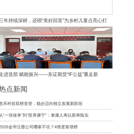
三年持续深耕，还呗“美好回音”为乡村儿童点亮心灯
走进迭部 赋能振兴——东证期货“IF公益”重走新
热点新闻
数禾科技双榜首登，稳步迈向独立发展新阶段
从“一张保单”到“医养康宁”：泰康人寿以新寿险实
2026金华注册公司哪家不坑？4维度靠谱榜