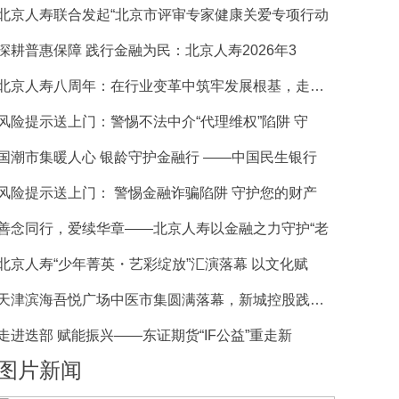
北京人寿联合发起“北京市评审专家健康关爱专项行动
深耕普惠保障 践行金融为民：北京人寿2026年3
北京人寿八周年：在行业变革中筑牢发展根基，走稳特
风险提示送上门：警惕不法中介“代理维权”陷阱 守
国潮市集暖人心 银龄守护金融行 ——中国民生银行
风险提示送上门： 警惕金融诈骗陷阱 守护您的财产
善念同行，爱续华章——北京人寿以金融之力守护“老
北京人寿“少年菁英・艺彩绽放”汇演落幕 以文化赋
天津滨海吾悦广场中医市集圆满落幕，新城控股践行公
走进迭部 赋能振兴——东证期货“IF公益”重走新
图片新闻